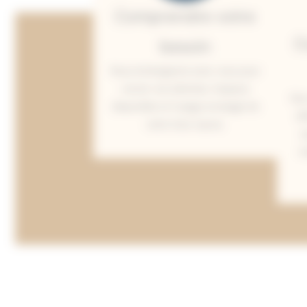
Comprendre votre
C
besoin
Nous échangeons avec vous pour
cerner vos attentes, l’espace
Nos
disponible et l’usage envisagé de
di
votre futur sauna.
s
m