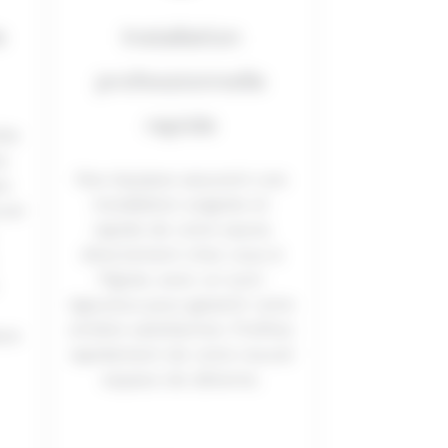
e
Installation
professionnelle
rapide
iée
s
Nos équipes assurent une
ns
installation soignée et
uver
rapide de votre sauna
directement chez vous à
Pignan, avec un suivi
rigoureux pour garantir votre
entière satisfaction. Profitez
ace
rapidement de votre nouvel
espace de détente.