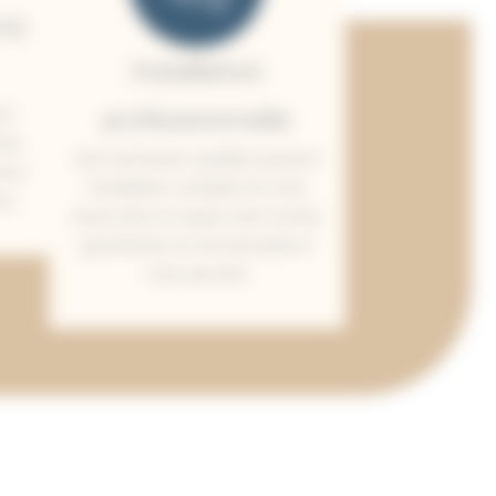
is
Installation
professionnelle
on
isi,
Nos techniciens qualifiés assurent
rent
l’installation complète de votre
on.
sauna dans le respect des normes,
garantissant sa fonctionnalité et
votre sécurité.