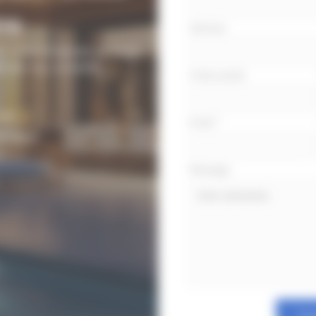
re
Adresse
e, vous propose un large
z de nos conseils.
Code postal
rée.
Email
*
z vous.
Message
Env