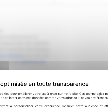
an
tre projet de sauna, en
d’espaces bien-être. Implantée
 et Lunel-Viel, notre entreprise
unas et hammams
pour créer chez
également
du matériel haut de
.
he sur mesure qui va bien au-delà
 espaces intérieurs avec des
ectent vos goûts. Cette philosophie
ookies pour améliorer votre expérience sur notre site. Ces technologies n
, de collecter certaines données comme votre adresse IP et vos préférences 
me référence dans l’Hérault et le
rvent à personnaliser votre expérience, mesurer notre audience et aff