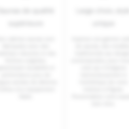
Saunas de qualité
Large choix, styl
supérieure
unique
os cabines saunas sont
Explorez une gamme var
fabriquées avec des
de saunas, des modèle
tériaux robustes et des
traditionnels aux desig
finitions soignées,
contemporains, pour tro
arantissant durabilité et
celui qui s’intégrera
performance pour de
harmonieusement à
ngues années de détente.
l’esthétique de votre
rofitez d’un équipement
intérieur à Pignan.
fiable.
Personnalisez votre esp
bien-être.