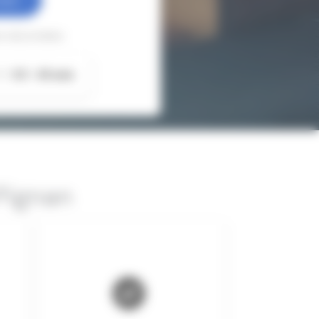
 sécurisées
3.5
43 avis
Pignan