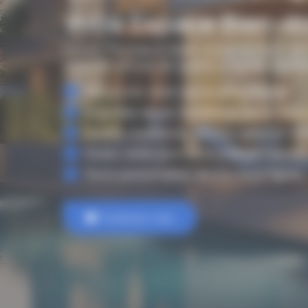
Votre Espace Bien-êt
Hyméo Piscines & Spas, expert en bien-êtr
choix de saunas de qualité à Pignan. Profite
Découvrez votre sauna idéal à Pignan.
Expertise sauna, installation rapide assu
Qualité supérieure, détente garantie che
Styles variés pour votre intérieur parfait.
Devis personnalisé, service local Pignan.
Contactez-nous