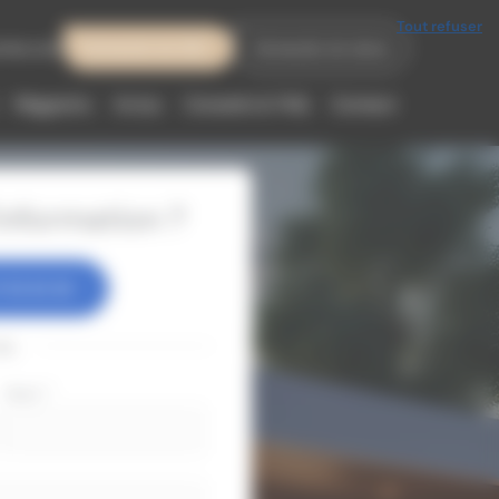
Tout refuser
meo.com
Demande de SAV
Demande de devis
Magasins
Actus
Conseils & FAQ
Contact
nformation ?
 83 63 38
ou
Nom
*