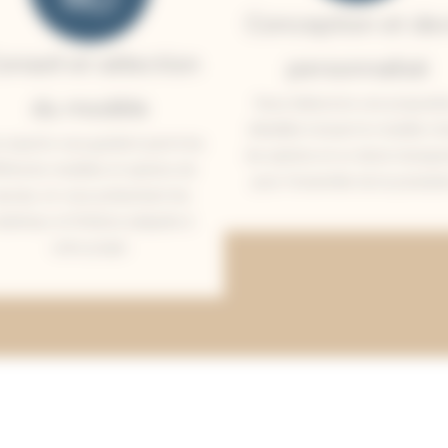
Conception et dev
onseil et sélection
personnalisé
du modèle
Nous élaborons une propositi
détaillée incluant le modèle cho
 experts vous guident parmi les
les options et un devis transpa
fférents modèles et options de
pour l’ensemble de la prestati
aunas, en vous présentant les
atériaux et finitions adaptés à
votre projet.