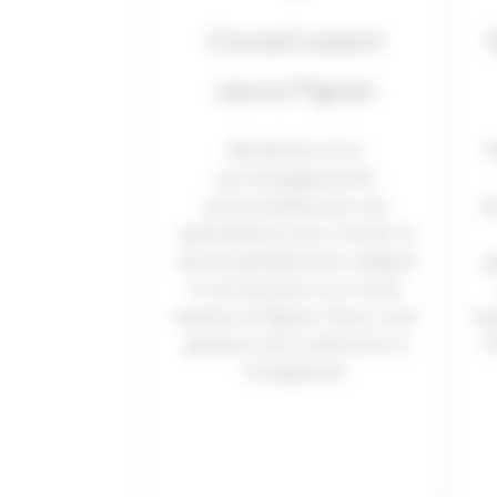
Conseil expert
sauna Pignan
Bénéficiez d’un
N
accompagnement
personnalisé par nos
ma
spécialistes pour choisir le
sauna parfaitement adapté
g
à vos besoins et à votre
espace à Pignan. Nous vous
lo
guidons de la sélection à
P
l’intégration.