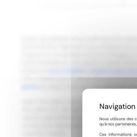
Hyméo, votre spécialiste sauna certifié intervenant à Pign
Hyméo intervient à Pignan pour vous accompagner dans vo
s’appuyant sur une expertise reconnue en aménagement 
près de Montpellier avec des magasins à Castries, Mauguio
propose une
vente et installation complète de spas, sa
vous un véritable havre de détente. Nous sélectionnons 
gamme
pour équiper parfaitement votre espace bien-être
Depuis notre création, nous avons développé une approc
de la simple vente… Nos cabines saunas s’adaptent à vos
matériaux soigneusement choisis et des finitions qui resp
Nous utilisons des c
qu'à nos partenaires
du projet personnalisé nous a permis de nous imposer com
Languedoc-Roussillon.
Ces informations se