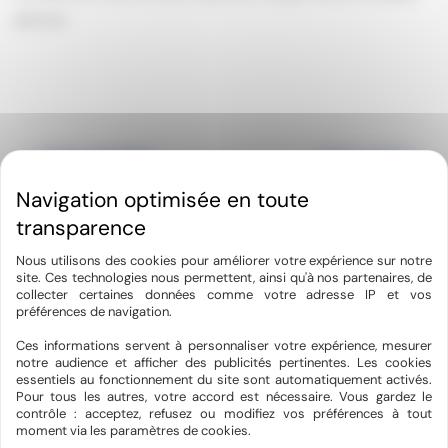
piscine
.
←
Article précédent
Article suivant
→
Nous utilisons des cookies pour améliorer votre expérience sur notre
site. Ces technologies nous permettent, ainsi qu'à nos partenaires, de
collecter certaines données comme votre adresse IP et vos
préférences de navigation.
Hyméo Lunel-Viel
Ces informations servent à personnaliser votre expérience, mesurer
notre audience et afficher des publicités pertinentes. Les cookies
essentiels au fonctionnement du site sont automatiquement activés.
60 RUE DU ROUCAGNIER
Pour tous les autres, votre accord est nécessaire. Vous gardez le
34400 LUNEL-VIEL
contrôle : acceptez, refusez ou modifiez vos préférences à tout
moment via les paramètres de cookies.
04 67 83 63 38