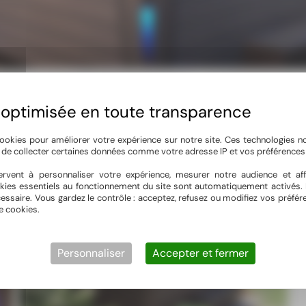
, des belles résolutions et du régime d’après fêtes. Mais ne vous inq
s, en famille ou en amoureux. Venez nous rencontrer à notre Showroom
ookies pour améliorer votre expérience sur notre site. Ces technologies n
, de collecter certaines données comme votre adresse IP et vos préférences 
rvent à personnaliser votre expérience, mesurer notre audience et aff
kies essentiels au fonctionnement du site sont automatiquement activés. 
essaire. Vous gardez le contrôle : acceptez, refusez ou modifiez vos préf
e cookies.
Personnaliser
Accepter et fermer
tempo8-1030×730