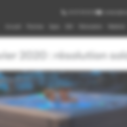
04 67 83 63 38
contact@hy
Accueil
Piscines
Spas
SAV
Rénovation
Matériel
ier 2020 : résolution sol