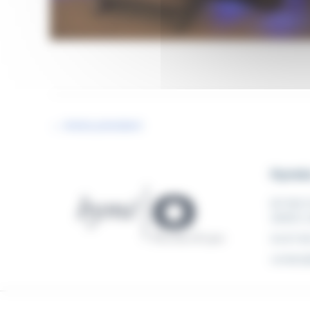
←
Article précédent
Hyméo
60 RUE 
34400 L
04 67 83
contac