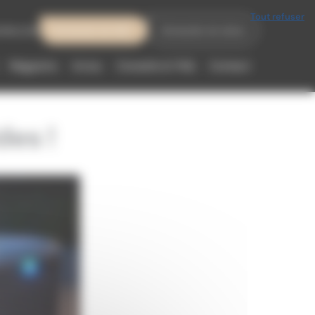
Tout refuser
meo.com
Demande de SAV
Demande de devis
Magasins
Actus
Conseils & FAQ
Contact
des !