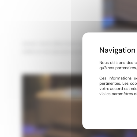
Janvier c’est le début de la nouvelle année (encore une !)
soldes sur ses spas pour pouvoir se réchauffer entre ami
Nous utilisons des c
qu'à nos partenaires
Ces informations se
pertinentes. Les coo
votre accord est néc
via les paramètres d
hotspring-highlife-2017-arianxt-alpinewhite-
montereygray