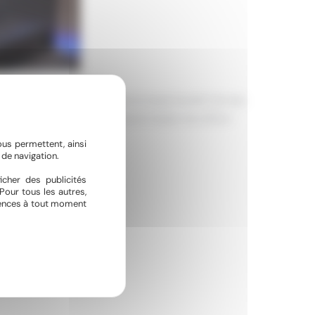
uiétez pas ! Pour vous remonter le moral HyméO fait des
 spa de Mauguio pour découvrir toutes nos offres !
ous permettent, ainsi
de navigation.
icher des publicités
Pour tous les autres,
érences à tout moment