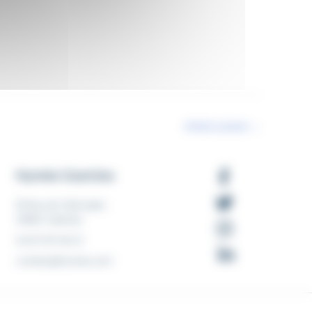
Article suivant
→
Hyméo Castries
81 Rue de l‘Abrivado
34160 Castries
04 67 87 56 31
contact@hymeo.com