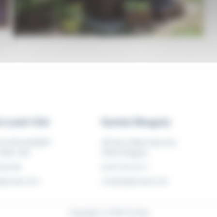
 Lunel-Viel
Hyméo Mauguio
DU ROUCAGNIER
487 Rue Hélène Boucher
UNEL-VIEL
34130 Mauguio
 63 38
04 67 20 02 11
t@hymeo.com
contact@hymeo.com
Copyright © 2026 Hyméo