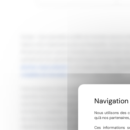
Hyméo : votre spécialiste certifié de l’entretien piscine à
Depuis notre implantation près de Montpellier, Hyméo Pisc
Montarnaud pour assurer l’entretien professionnel de votr
parfaitement les spécificités techniques de tous types d’ins
piscines coque polyester
ou de bassins en béton, et pro
complètes de rénovation
adaptées à chaque situation.
Forte de plusieurs années d’expérience dans l’Hérault, no
expertise reconnue en traitement de l’eau et maintenance
aussi bien pour le nettoyage courant (parois, fond, skimm
techniques complexes… Notre approche se distingue par
Nous utilisons des c
qu'à nos partenaires
des problématiques locales : calcaire, variations climatiq
adaptation des protocoles d’entretien selon les saisons.
Ces informations se