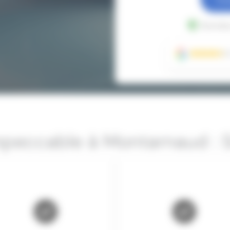
Données
mpeccable à Montarnaud : 