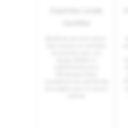
Expertise Locale
E
Certifiée
Bénéficiez de notre savoir-
N
faire reconnu en entretien
ne
de piscines, avec une
équipe dédiée et
l
expérimentée pour
d
Montarnaud. Nous
connaissons les spécificités
f
de la région pour un service
l
optimal.