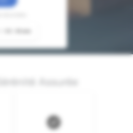
 sécurisées
3.5
43 avis
Sérénité Assurée