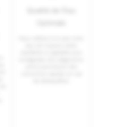
Qualité de l’Eau
Optimale
Nous veillons à ce que votre
eau soit toujours saine,
équilibrée et agréable pour
et
la baignade. Nos diagnostics
es
précis permettent des
eté
corrections rapides en cas
au
de déséquilibre.
est
u