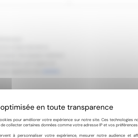
 Montarnaud
ines & Spas intervient à
e bassin. Nos équipes maîtrisent
tallations, qu’il s’agisse de
posent également des
solutions
tre entreprise a développé une
 préventive. Nous intervenons
ers) que pour les diagnostics
 une connaissance approfondie
ookies pour améliorer votre expérience sur notre site. Ces technologies n
, de collecter certaines données comme votre adresse IP et vos préférences 
ues méditerranéennes, et
rvent à personnaliser votre expérience, mesurer notre audience et aff