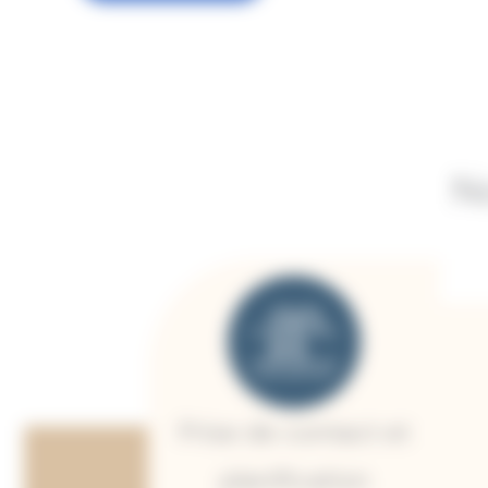
N
Prise de contact et
planification