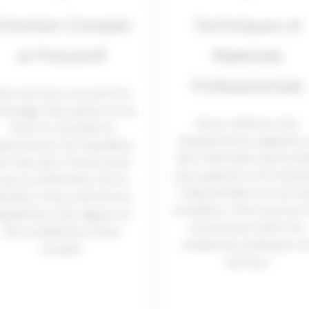
ntretien Complet
Techniques et
et Préventif
Matériels
Professionnels
os services couvrent le
ttoyage des parois et du
Nous utilisons des
fond, le contrôle et
équipements adaptés 
’ajustement de l’équilibre
des méthodes éprouvé
e l’eau (pH, chlore) ainsi
pour garantir une propr
que la vérification de la
irréprochable et une e
iltration. Nous prévenons
cristalline. Votre piscine 
’apparition des algues et
entretenue selon les
des problèmes d’eau
meilleures pratiques d
trouble.
secteur.