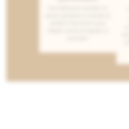
Nous définissons ensemble vos
besoins spécifiques en entretien et
planifions l’intervention la plus
co
adaptée, qu’elle soit régulière ou
bas
ponctuelle.
pr