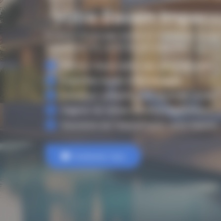
: Votre Bassin Impec
Profitez d’une eau saine et cristalline toute
traitement et contrôle pH experts.
Piscine impeccable, eau saine assurée.
Expertise locale à Montarnaud.
Entretien complet pour sérénité totale.
Gagnez du temps, profitez pleinement.
Solutions sur mesure pour votre bassin.
Contactez-nous