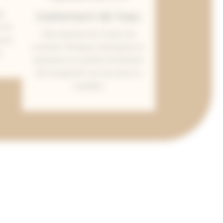
traitement de l’eau
ge
, de
Nous ajustons les niveaux de
pour
produits chimiques nécessaires et
.
optimisons le système de filtration
afin de garantir une eau saine et
cristalline.