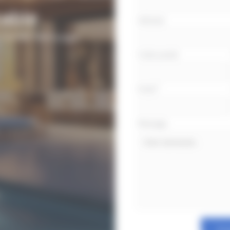
cable
Adresse
 l’année. Nettoyage,
Code postal
Email
*
Message
Env