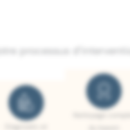
otre processus d’interventi
Nettoyage compl
Diagnostic et
du bassin