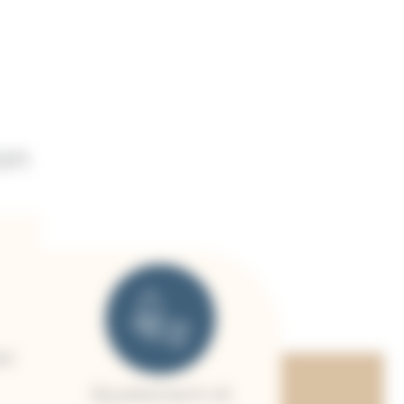
on
et
Ajustement et