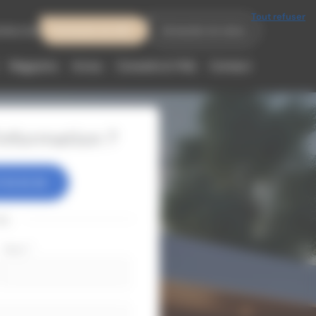
Tout refuser
meo.com
Demande de SAV
Demande de devis
Magasins
Actus
Conseils & FAQ
Contact
nformation ?
 83 63 38
ou
Nom
*