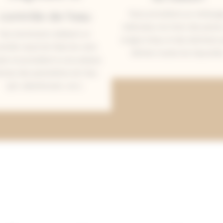
contrôle de l’eau
Nous procédons au nettoya
méticuleux du fond, des parois
Nos techniciens réalisent un
la ligne d’eau et des skimmers 
ntrôle visuel de l’état de votre
éliminer toutes les impuretés
sin et procèdent à une analyse
écise des paramètres de l’eau
(pH, désinfectant, etc.).